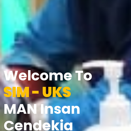
Welcome To
SIM - UKS
MAN Insan
Cendekia