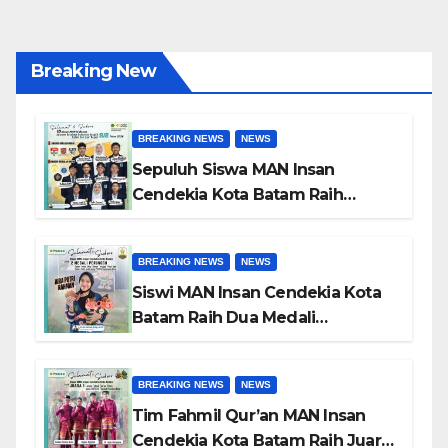
Breaking New
BREAKING NEWS
NEWS
Sepuluh Siswa MAN Insan
Cendekia Kota Batam Raih
Beasiswa Indonesia Bangkit
2026 untuk Studi di Dalam dan
BREAKING NEWS
NEWS
Luar Negeri
Siswi MAN Insan Cendekia Kota
Batam Raih Dua Medali
Perunggu pada POPDA X
Kepulauan Riau Cabang Tenis
BREAKING NEWS
NEWS
Meja
Tim Fahmil Qur’an MAN Insan
Cendekia Kota Batam Raih Juara