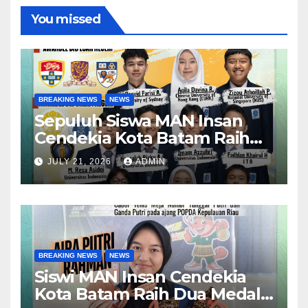
You missed
BREAKING NEWS
NEWS
Sepuluh Siswa MAN Insan
Cendekia Kota Batam Raih
Beasiswa Indonesia Bangkit
JULY 21, 2026
ADMIN
2026 untuk Studi di Dalam
dan Luar Negeri
BREAKING NEWS
NEWS
Siswi MAN Insan Cendekia
Kota Batam Raih Dua Medali