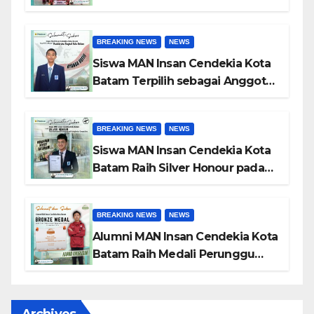
I MTQ XII Tingkat Provinsi
Kepulauan Riau
BREAKING NEWS
NEWS
Siswa MAN Insan Cendekia Kota
Batam Terpilih sebagai Anggota
Paskibraka Kota Batam 2026
BREAKING NEWS
NEWS
Siswa MAN Insan Cendekia Kota
Batam Raih Silver Honour pada
International Astronomy and
Astrophysics Competition 2026
BREAKING NEWS
NEWS
Alumni MAN Insan Cendekia Kota
Batam Raih Medali Perunggu
pada Open International
Geography Olympiad 2026
Archives