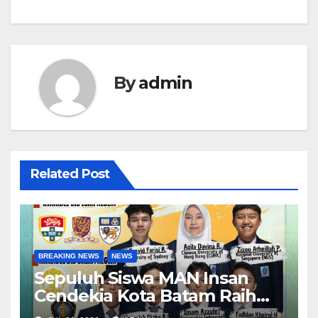
By
admin
Related Post
BREAKING NEWS
NEWS
Sepuluh Siswa MAN Insan
Cendekia Kota Batam Raih
Beasiswa Indonesia Bangkit