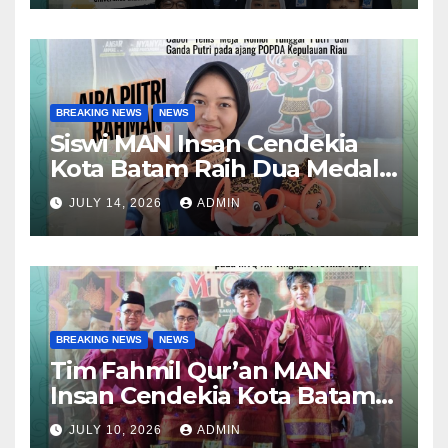
dan Luar Negeri
BREAKING NEWS
NEWS
Siswi MAN Insan Cendekia
Kota Batam Raih Dua Medali
Perunggu pada POPDA X
JULY 14, 2026
ADMIN
Kepulauan Riau Cabang
Tenis Meja
BREAKING NEWS
NEWS
Tim Fahmil Qur’an MAN
Insan Cendekia Kota Batam
Raih Juara I MTQ XII Tingkat
JULY 10, 2026
ADMIN
Provinsi Kepulauan Riau