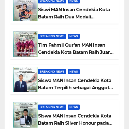
BREAKING NEWS
NEWS
Luar Negeri
Siswi MAN Insan Cendekia Kota
Batam Raih Dua Medali
Perunggu pada POPDA X
Kepulauan Riau Cabang Tenis
BREAKING NEWS
NEWS
Meja
Tim Fahmil Qur’an MAN Insan
Cendekia Kota Batam Raih Juara
I MTQ XII Tingkat Provinsi
Kepulauan Riau
BREAKING NEWS
NEWS
Siswa MAN Insan Cendekia Kota
Batam Terpilih sebagai Anggota
Paskibraka Kota Batam 2026
BREAKING NEWS
NEWS
Siswa MAN Insan Cendekia Kota
Batam Raih Silver Honour pada