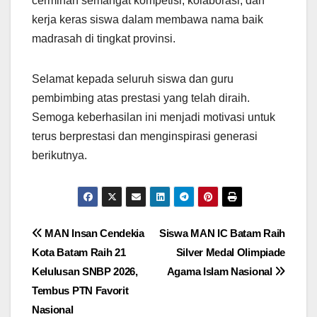
cerminan semangat kompetisi, kolaborasi, dan
kerja keras siswa dalam membawa nama baik
madrasah di tingkat provinsi.
Selamat kepada seluruh siswa dan guru
pembimbing atas prestasi yang telah diraih.
Semoga keberhasilan ini menjadi motivasi untuk
terus berprestasi dan menginspirasi generasi
berikutnya.
Post
MAN Insan Cendekia
Siswa MAN IC Batam Raih
Kota Batam Raih 21
Silver Medal Olimpiade
navigation
Kelulusan SNBP 2026,
Agama Islam Nasional
Tembus PTN Favorit
Nasional