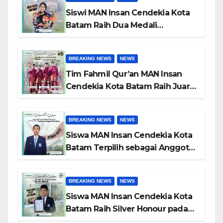
Luar Negeri
Siswi MAN Insan Cendekia Kota
Batam Raih Dua Medali
Perunggu pada POPDA X
Kepulauan Riau Cabang Tenis
BREAKING NEWS
NEWS
Meja
Tim Fahmil Qur’an MAN Insan
Cendekia Kota Batam Raih Juara
I MTQ XII Tingkat Provinsi
Kepulauan Riau
BREAKING NEWS
NEWS
Siswa MAN Insan Cendekia Kota
Batam Terpilih sebagai Anggota
Paskibraka Kota Batam 2026
BREAKING NEWS
NEWS
Siswa MAN Insan Cendekia Kota
Batam Raih Silver Honour pada
International Astronomy and