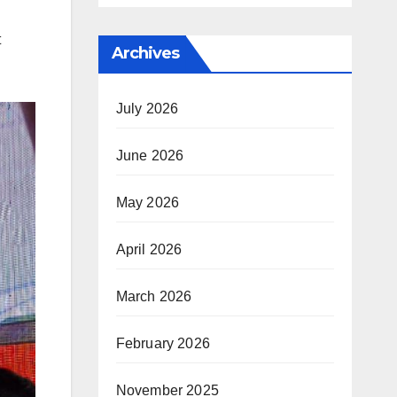
2026
Medali
Perunggu pada
t
Archives
Open
International
Geography
July 2026
Olympiad 2026
June 2026
May 2026
April 2026
March 2026
February 2026
November 2025