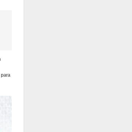
m
 para