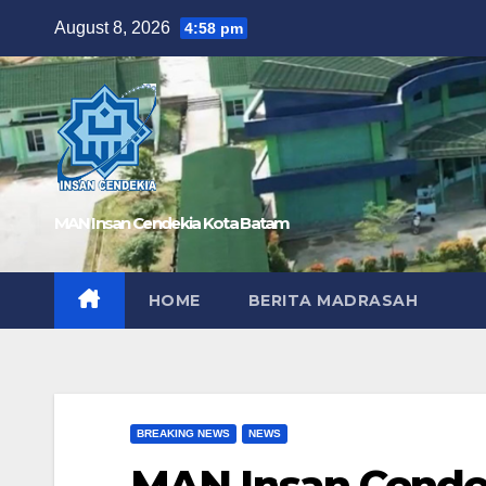
Skip
August 8, 2026
4:58 pm
to
content
MAN Insan Cendekia Kota Batam
HOME
BERITA MADRASAH
BREAKING NEWS
NEWS
MAN Insan Cende