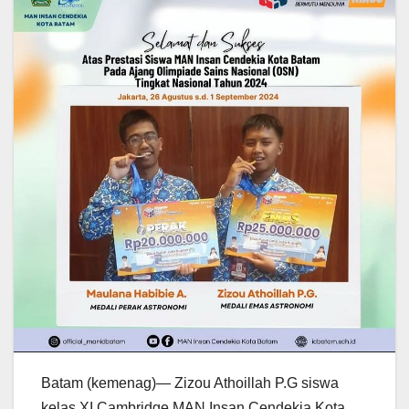
Batam (kemenag)— Zizou Athoillah P.G siswa
kelas XI Cambridge MAN Insan Cendekia Kota