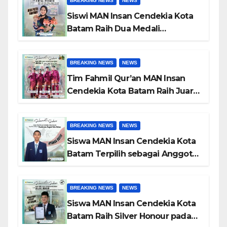
BREAKING NEWS
NEWS
Luar Negeri
Siswi MAN Insan Cendekia Kota
Batam Raih Dua Medali
Perunggu pada POPDA X
Kepulauan Riau Cabang Tenis
BREAKING NEWS
NEWS
Meja
Tim Fahmil Qur’an MAN Insan
Cendekia Kota Batam Raih Juara
I MTQ XII Tingkat Provinsi
Kepulauan Riau
BREAKING NEWS
NEWS
Siswa MAN Insan Cendekia Kota
Batam Terpilih sebagai Anggota
Paskibraka Kota Batam 2026
BREAKING NEWS
NEWS
Siswa MAN Insan Cendekia Kota
Batam Raih Silver Honour pada