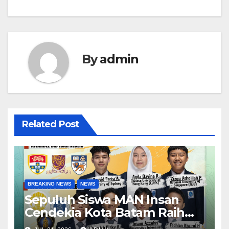
By
admin
Related Post
BREAKING NEWS
NEWS
Sepuluh Siswa MAN Insan
Cendekia Kota Batam Raih
Beasiswa Indonesia Bangkit