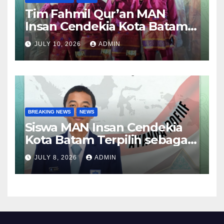
Tim Fahmil Qur’an MAN
Insan Cendekia Kota Batam
Raih Juara I MTQ XII Tingkat
JULY 10, 2026
ADMIN
Provinsi Kepulauan Riau
BREAKING NEWS
NEWS
Siswa MAN Insan Cendekia
Kota Batam Terpilih sebagai
Anggota Paskibraka Kota
JULY 8, 2026
ADMIN
Batam 2026