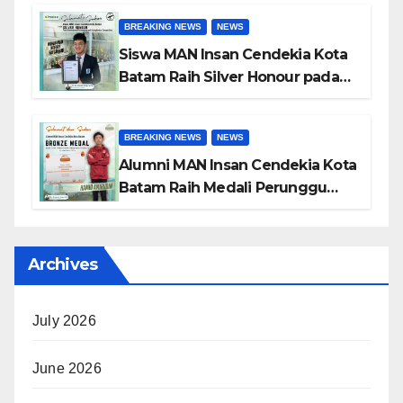
BREAKING NEWS
NEWS
Siswa MAN Insan Cendekia Kota
Batam Raih Silver Honour pada
International Astronomy and
Astrophysics Competition 2026
BREAKING NEWS
NEWS
Alumni MAN Insan Cendekia Kota
Batam Raih Medali Perunggu
pada Open International
Geography Olympiad 2026
Archives
July 2026
June 2026