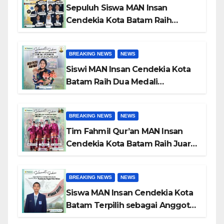
Sepuluh Siswa MAN Insan
Cendekia Kota Batam Raih
Beasiswa Indonesia Bangkit
2026 untuk Studi di Dalam dan
BREAKING NEWS
NEWS
Luar Negeri
Siswi MAN Insan Cendekia Kota
Batam Raih Dua Medali
Perunggu pada POPDA X
Kepulauan Riau Cabang Tenis
BREAKING NEWS
NEWS
Meja
Tim Fahmil Qur’an MAN Insan
Cendekia Kota Batam Raih Juara
I MTQ XII Tingkat Provinsi
Kepulauan Riau
BREAKING NEWS
NEWS
Siswa MAN Insan Cendekia Kota
Batam Terpilih sebagai Anggota
Paskibraka Kota Batam 2026