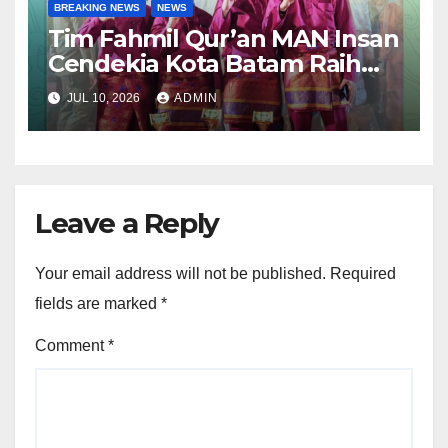
BREAKING NEWS
NEWS
Tim Fahmil Qur’an MAN Insan
Cendekia Kota Batam Raih
Juara I MTQ XII Tingkat
JUL 10, 2026
ADMIN
Provinsi Kepulauan Riau
Leave a Reply
Your email address will not be published.
Required
fields are marked
*
Comment
*