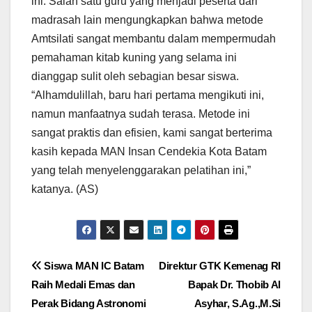
ini. Salah satu guru yang menjadi peserta dari
madrasah lain mengungkapkan bahwa metode
Amtsilati sangat membantu dalam mempermudah
pemahaman kitab kuning yang selama ini
dianggap sulit oleh sebagian besar siswa.
“Alhamdulillah, baru hari pertama mengikuti ini,
namun manfaatnya sudah terasa. Metode ini
sangat praktis dan efisien, kami sangat berterima
kasih kepada MAN Insan Cendekia Kota Batam
yang telah menyelenggarakan pelatihan ini,”
katanya. (AS)
Post
Siswa MAN IC Batam
Direktur GTK Kemenag RI
Raih Medali Emas dan
Bapak Dr. Thobib Al
navigation
Perak Bidang Astronomi
Asyhar, S.Ag.,M.Si