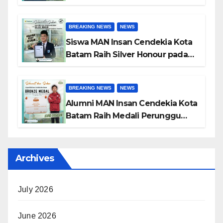
Paskibraka Kota Batam 2026
BREAKING NEWS
NEWS
Siswa MAN Insan Cendekia Kota
Batam Raih Silver Honour pada
International Astronomy and
Astrophysics Competition 2026
BREAKING NEWS
NEWS
Alumni MAN Insan Cendekia Kota
Batam Raih Medali Perunggu
pada Open International
Geography Olympiad 2026
Archives
July 2026
June 2026