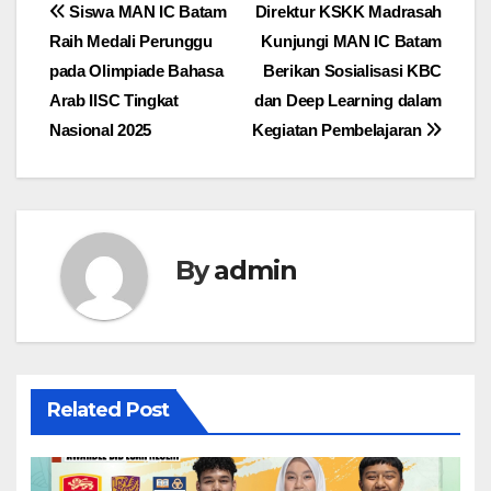
Post
Siswa MAN IC Batam
Direktur KSKK Madrasah
Raih Medali Perunggu
Kunjungi MAN IC Batam
navigation
pada Olimpiade Bahasa
Berikan Sosialisasi KBC
Arab IISC Tingkat
dan Deep Learning dalam
Nasional 2025
Kegiatan Pembelajaran
By
admin
Related Post