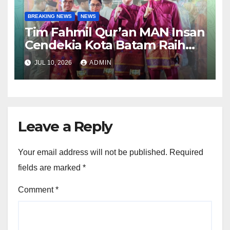
BREAKING NEWS
NEWS
Tim Fahmil Qur’an MAN Insan
Cendekia Kota Batam Raih
Juara I MTQ XII Tingkat
JUL 10, 2026
ADMIN
Provinsi Kepulauan Riau
Leave a Reply
Your email address will not be published.
Required
fields are marked
*
Comment
*