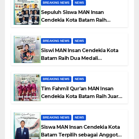
BREAKING NEWS
NEWS
Sepuluh Siswa MAN Insan
Cendekia Kota Batam Raih
Beasiswa Indonesia Bangkit
2026 untuk Studi di Dalam dan
BREAKING NEWS
NEWS
Luar Negeri
Siswi MAN Insan Cendekia Kota
Batam Raih Dua Medali
Perunggu pada POPDA X
Kepulauan Riau Cabang Tenis
BREAKING NEWS
NEWS
Meja
Tim Fahmil Qur’an MAN Insan
Cendekia Kota Batam Raih Juara
I MTQ XII Tingkat Provinsi
Kepulauan Riau
BREAKING NEWS
NEWS
Siswa MAN Insan Cendekia Kota
Batam Terpilih sebagai Anggota